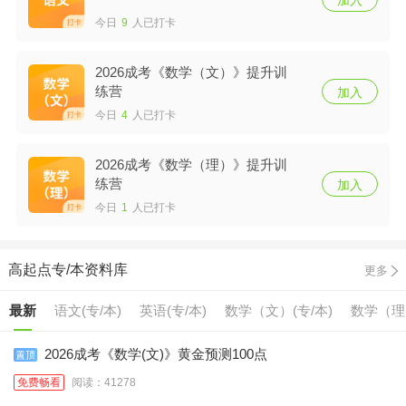
加入
今日
9
人已打卡
2026成考《数学（文）》提升训
练营
加入
今日
4
人已打卡
2026成考《数学（理）》提升训
练营
加入
今日
1
人已打卡
高起点专/本资料库
更多
最新
语文(专/本)
英语(专/本)
数学（文）(专/本)
数学（理）
2026成考《数学(文)》黄金预测100点
免费畅看
阅读：41278