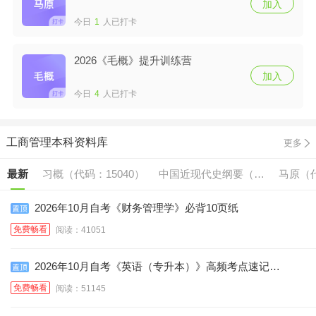
加入
今日
1
人已打卡
2026《毛概》提升训练营
加入
今日
4
人已打卡
工商管理本科资料库
更多
最新
习概（代码：15040）
中国近现代史纲要（代
马原（代
码:15043）
2026年10月自考《财务管理学》必背10页纸
免费畅看
阅读：41051
2026年10月自考《英语（专升本）》高频考点速记口
诀
免费畅看
阅读：51145