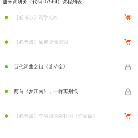
唐宋词研究（代码:07564）课程列表
【必考点】词学论略
【必考点】如何读懂宋词
百代词曲之祖《菩萨蛮》
百代词曲之祖《菩萨蛮》
两首《梦江南》，一样离别恨
【必考点】李清照的豪壮词《渔家傲》