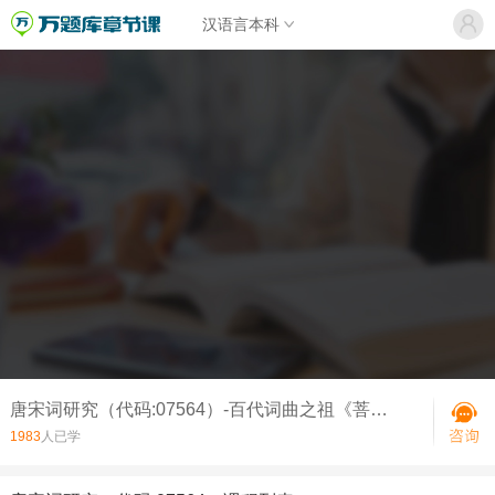
汉语言本科
唐宋词研究（代码:07564）-百代词曲之祖《菩萨蛮》
1983
人已学