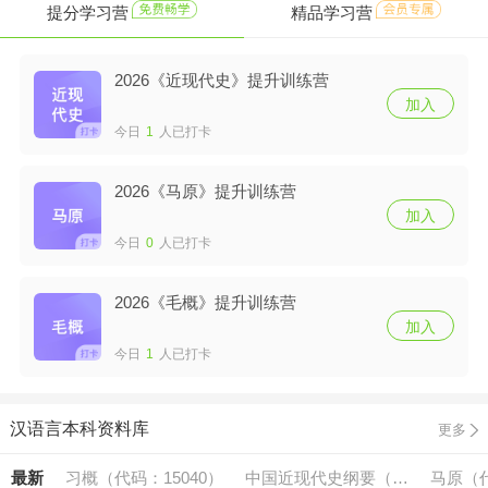
提分学习营
精品学习营
2026《近现代史》提升训练营
加入
今日
1
人已打卡
2026《马原》提升训练营
加入
今日
0
人已打卡
2026《毛概》提升训练营
加入
今日
1
人已打卡
汉语言本科资料库
更多
最新
习概（代码：15040）
中国近现代史纲要（代
马原（代