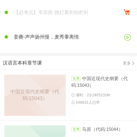
【必考点】辛弃疾-挑灯看剑拍栏杆
姜夔-声声扬州慢，麦秀黍离情
汉语言本科章节课
更多
中国近现代史纲要（代
码:15043）
中国近现代史纲要（代
课时：23小时52分钟
码:15043）
546631人已学
马原（代码:15044）