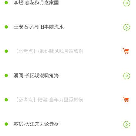
李煜-春花秋月念家国
王安石-六朝旧事随流水
【必考点】柳永-晓风残月话离别
潘阆-长忆观潮啸沧海
【必考点】陆游-当年万里觅封侯
苏轼-大江东去论赤壁