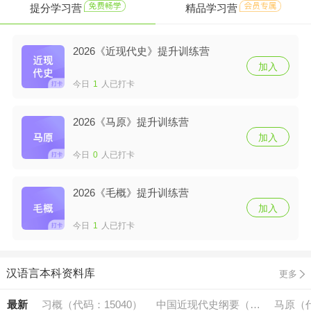
提分学习营
精品学习营
2026《近现代史》提升训练营
加入
今日
1
人已打卡
2026《马原》提升训练营
加入
今日
0
人已打卡
2026《毛概》提升训练营
加入
今日
1
人已打卡
汉语言本科资料库
更多
最新
习概（代码：15040）
中国近现代史纲要（代
马原（代