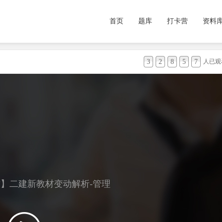
首页
题库
打卡营
资料
3
2
8
5
7
人已观
】二建新教材变动解析-管理