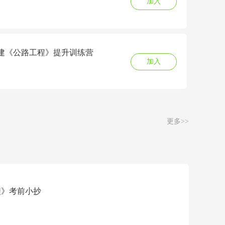
加入
7二建《公路工程》提升训练营
加入
更多>>
程》考前小抄
会员