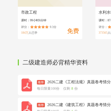
市政工程
水利水
课时：99小时6分钟
课时：87
评分：
9.3分
评分：
免费
184万
人已学
373565
人
二级建造师必背精华资料
2026二建《工程法规》真题卷考情
每日限量100份
仅剩
8
份
2026二建《建筑工程》真题卷考情