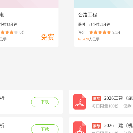
电
公路工程
小时13分钟
课时：71小时51分钟
8分
评分：
9.1分
免费
已学
673429
人已学
分析
2026二建
下载
每日限量100份
仅剩
分析
2026二建
下载