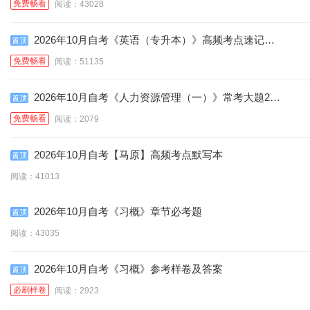
免费畅看
阅读：43028
政治经济学【财经类/
（代码:00015/13000）
公共政策（代
2026年10月自考《英语（专升本）》高频考点速记口
中国文化概论（代
中级】（代
人力资源管理(一/初级)
码:00318）
诀
免费畅看
阅读：51135
心理学（代码:00031）
码:00009/14658）
码:00321）
(代码:00147/13136）
金融理论与实务（代
2026年10月自考《人力资源管理（一）》常考大题25
财务报表分析/（一）
审计学（代码:00160）
码:00150）
道
免费畅看
阅读：2079
（代码:00161/13141）
市场营销学（代
高级财务会计（代
2026年10月自考【马原】高频考点默写本
资产评估（代
码:00058）
中国税制（代
码:00159）
阅读：41013
成本会计（代
码:00158）
政府与事业单位会计
码:00146）
2026年10月自考《习概》章节必考题
管理学原理（代
码:00156）
（代码:00070）
绩效管理（代
阅读：43035
管理学原理（中级）
码:00054）
（江苏）企业财务报表
码:05963）
2026年10月自考《习概》参考样卷及答案
（江苏）企业会计准则
（代码:13683）
分析（一）（代码：
（贵州）西方经济学
必刷样卷
阅读：2923