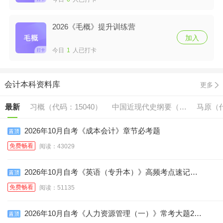
2026《毛概》提升训练营
加入
今日
1
人已打卡
会计本科资料库
更多
最新
习概（代码：15040）
中国近现代史纲要（代
马原（代
码:15043）
2026年10月自考《成本会计》章节必考题
免费畅看
阅读：43029
2026年10月自考《英语（专升本）》高频考点速记口
诀
免费畅看
阅读：51135
2026年10月自考《人力资源管理（一）》常考大题25