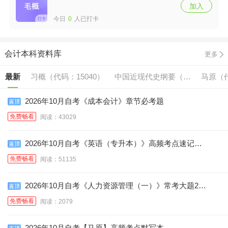
加入
今日
0
人已打卡
会计本科资料库
更多
最新
习概（代码：15040）
中国近现代史纲要（代
马原（代
码:15043）
2026年10月自考《成本会计》章节必考题
免费畅看
阅读：43029
2026年10月自考《英语（专升本）》高频考点速记口
诀
免费畅看
阅读：51135
2026年10月自考《人力资源管理（一）》常考大题25
道
免费畅看
阅读：2079
2026年10月自考【马原】高频考点默写本