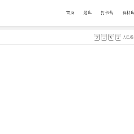
首页
题库
打卡营
资料
8
1
6
2
人已观