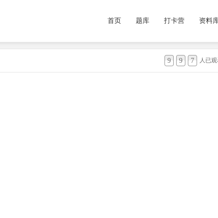
首页
题库
打卡营
资料
9
9
7
人已观