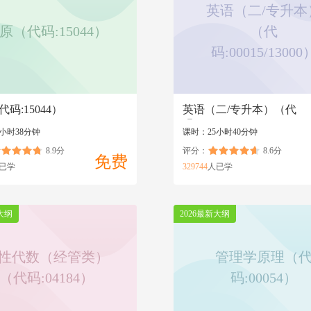
英语（二/专升本
原（代码:15044）
（代
码:00015/13000
码:15044）
英语（二/专升本）（代
码:00015/13000）
小时38分钟
课时：25小时40分钟
8.9分
评分：
8.6分
免费
已学
329744
人已学
大纲
2026最新大纲
性代数（经管类）
管理学原理（
（代码:04184）
码:00054）