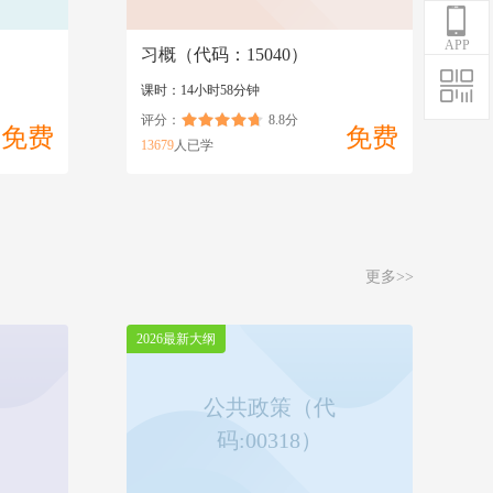
APP
）
习概（代码：15040）
课时：14小时58分钟
评分：
8.8分
免费
免费
13679
人已学
更多>>
2026最新大纲
公共政策（代
码:00318）