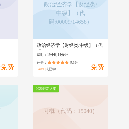
）
政治经济学【财经类/
中级】（代
）
码:00009/14658）
政治经济学【财经类/中级】（代
码:00009/14658）
课时：19小时14分钟
评分：
9.1分
免费
免费
34890
人已学
2026最新大纲
代
习概（代码：15040）