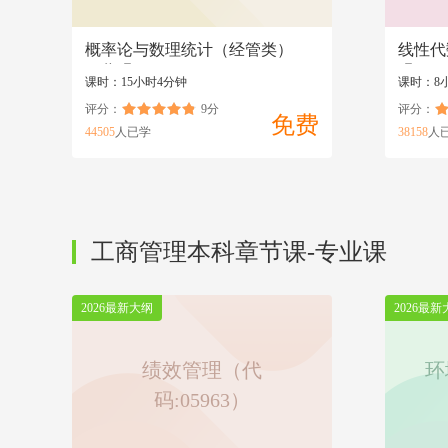
概率论与数理统计（经管类）
线性代
（代码:04183）
码:041
课时：15小时4分钟
课时：8
评分：
9分
评分：
免费
44505
人已学
38158
人
工商管理本科章节课-专业课
2026最新大纲
2026最新
绩效管理（代
环
码:05963）