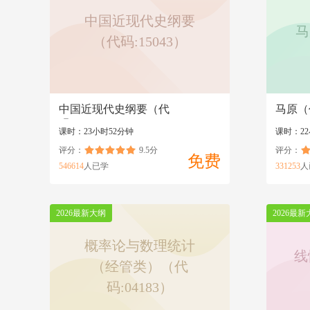
中国近现代史纲要
马
（代码:15043）
中国近现代史纲要（代
马原（代
码:15043）
课时：23小时52分钟
课时：22
评分：
9.5分
评分：
免费
546614
人已学
331253
人
2026最新大纲
2026最新
概率论与数理统计
线
（经管类）（代
码:04183）