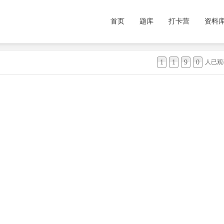
首页
题库
打卡营
资料
1
1
9
0
人已观