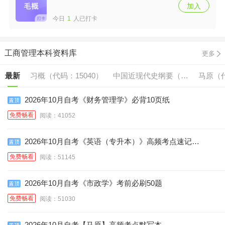
加入
今日
1
人已打卡
工商管理本科资料库
更多
最新
习概（代码：15040）
中国近现代史纲要（代
马原（代
码:15043）
2026年10月自考《财务管理学》必背10页纸
免费畅看
阅读：41052
2026年10月自考《英语（专升本）》高频考点速记口
诀
免费畅看
阅读：51145
2026年10月自考《市政学》考前必刷50题
免费畅看
阅读：51030
2026年10月自考【马原】高频考点默写本