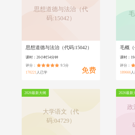
思想道德与法治（代
毛
码:15042）
思想道德与法治（代码:15042）
毛概（代
课时：20小时54分钟
课时：19
评分：
9.5分
评分：
免费
170221
人已学
189666
人
2026最新大纲
2026最新
政
大学语文（代
码:04729）