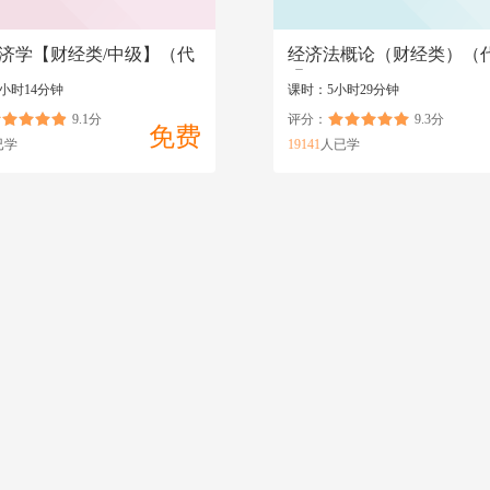
济学【财经类/中级】（代
经济法概论（财经类）（
09/14658）
码:00043）
小时14分钟
课时：5小时29分钟
9.1分
评分：
9.3分
免费
已学
19141
人已学