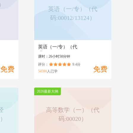
）
英语（一/专）（代
码:00012/13124）
）
英语（一/专）（代
码:00012/13124）
课时：26小时50分钟
评分：
9.4分
免费
免费
54590
人已学
2026最新大纲
经
高等数学（一）（代
3）
码:00020）