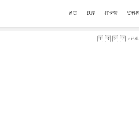
首页
题库
打卡营
资料
1
3
5
2
人已观