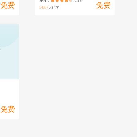
评分：
8.1分
免费
免费
14037
人已学
代
）
免费