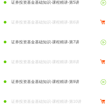
证券投资基金基础知识-课程精讲-第5讲
证券投资基金基础知识-课程精讲-第6讲
证券投资基金基础知识-课程精讲-第7讲
证券投资基金基础知识-课程精讲-第8讲
证券投资基金基础知识-课程精讲-第9讲
证券投资基金基础知识-课程精讲-第10讲