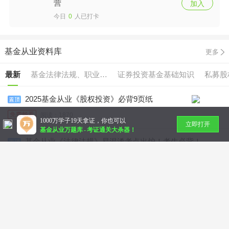
营
加入
今日
0
人已打卡
基金从业资料库
更多
最新
基金法律法规、职业道
证券投资基金基础知识
私募股
德与业务规范
2025基金从业《股权投资》必背9页纸
免费畅看
阅读：1870
1000万学子19天拿证，你也可以
立即打开
基金从业万题库
-
考证通关大杀器！
基金从业《法律法规》易混淆考点出炉！考生必背！
强烈推荐
阅读：2576
基金从业《法律法规》必背的100个知识点
精品推荐
阅读：1525
·
基金从业《证券投资》易混淆考点出炉！考生必背！