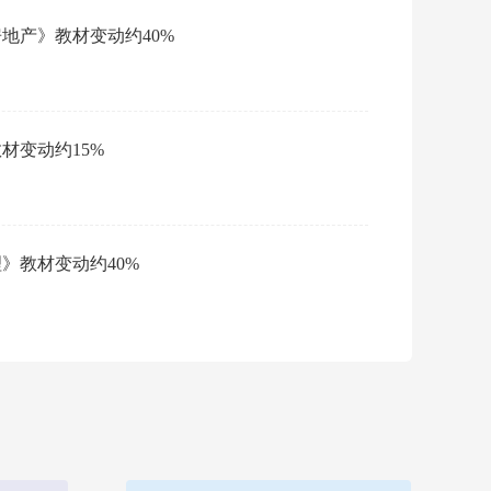
房地产》教材变动约40%
·
2
会员
教材变动约15%
·
2
会员
理》教材变动约40%
·
中
阅读：