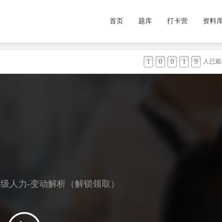
首页
题库
打卡营
资料
1
0
0
1
9
人已观
中级人力-变动解析（解锁领取）