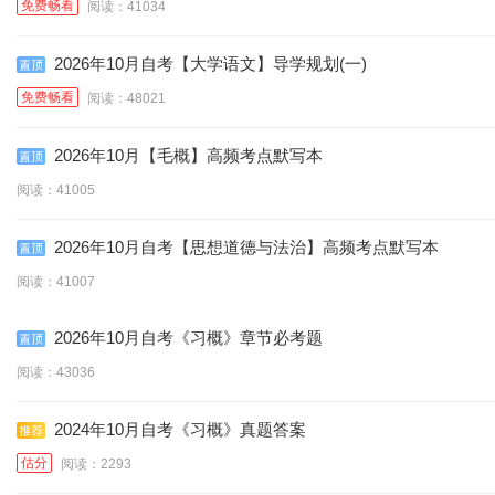
免费畅看
阅读：41034
英语（一/专）（代
（代码:00015/13000）
大学语文（代
2026年10月自考【大学语文】导学规划(一)
政治经济学【财经类/
码:00012/13124）
经济法概论（财经类）
码:04729）
免费畅看
阅读：48021
基础会计学（代
中级】（代
财务管理学（代
（代码:00043）
2026年10月【毛概】高频考点默写本
码:00009/14658）
中国税制（代
码:00041）
中级财务会计（代
码:00067）
阅读：41005
成本会计（代
码:00146）
管理会计（一）（代
码:00155）
2026年10月自考【思想道德与法治】高频考点默写本
政府与事业单位会计
码:00156）
企业管理概论（代
码:00157）
阅读：41007
（代码:00070）
码:00144）
2026年10月自考《习概》章节必考题
阅读：43036
2024年10月自考《习概》真题答案
估分
阅读：2293