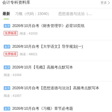
会计专科资料库
更多
最新
习概（代码：15040）
思想道德与法治（代
毛概（代码:15041）
英语（二/专升本）
码:15042）
2026年10月自考《财务管理学》必背10页纸
免费畅看
阅读：41033
英语（一/专）（代
（代码:00015/13000）
大学语文（代
2026年10月自考【大学语文】导学规划(一)
政治经济学【财经类/
码:00012/13124）
经济法概论（财经类）
码:04729）
免费畅看
阅读：48021
基础会计学（代
中级】（代
财务管理学（代
（代码:00043）
2026年10月【毛概】高频考点默写本
码:00009/14658）
中国税制（代
码:00041）
中级财务会计（代
码:00067）
阅读：41004
成本会计（代
码:00146）
管理会计（一）（代
码:00155）
2026年10月自考【思想道德与法治】高频考点默写本
政府与事业单位会计
码:00156）
企业管理概论（代
码:00157）
阅读：41007
（代码:00070）
码:00144）
2026年10月自考《习概》章节必考题