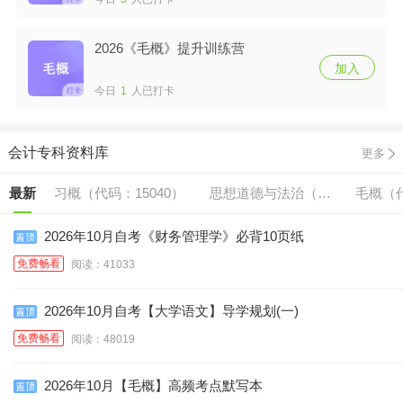
2026《毛概》提升训练营
加入
今日
1
人已打卡
会计专科资料库
更多
最新
习概（代码：15040）
思想道德与法治（代
毛概（代
码:15042）
2026年10月自考《财务管理学》必背10页纸
免费畅看
阅读：41033
2026年10月自考【大学语文】导学规划(一)
免费畅看
阅读：48019
2026年10月【毛概】高频考点默写本