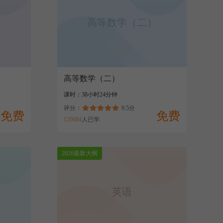
4.1多元函数、极限与连续性
免费
高等数学（二）
+
4.2偏导数与全微分
购买
+
5.1概率论初步（上）
免费
+
5.2概率论初步（下）
购买
高等数学（二）
课时：38小时24分钟
评分：
9.5分
免费
免费
120684
人已学
2026最新大纲
英语