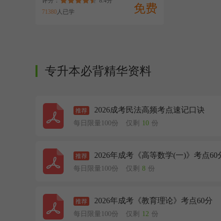
评分：
8.4分
免费
71380
人已学
专升本必背精华资料
2026成考民法高频考点速记口诀
每日限量100份
仅剩
10
份
2026年成考《高等数学(一)》考点60
每日限量100份
仅剩
8
份
2026年成考《教育理论》考点60分
每日限量100份
仅剩
12
份