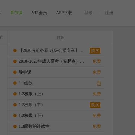
库
章节课
VIP会员
APP下载
登录
注册
|
看
目录
+
【2026考前必看-超级会员专享】密押考试宝典
购买
+
2010~2020年成人高考（专起点）《高等数学（二）》视频解析
免费
导学课
免费
1.1函数
+
1.2极限（上）
免费
+
1.2极限（中）
购买
+
1.2极限（下）
免费
+
1.3函数的连续性
免费