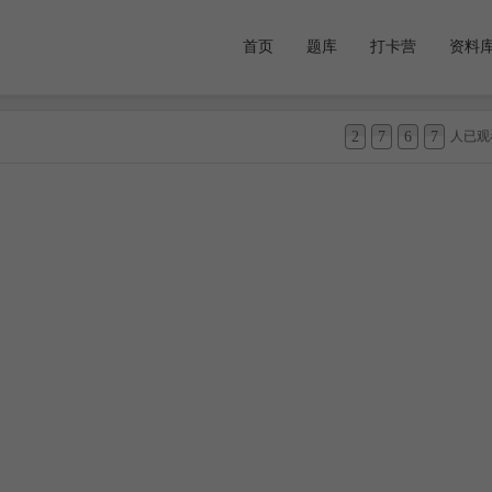
首页
题库
打卡营
资料
2
7
6
7
人已观