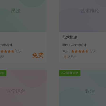
民法
艺术概论
艺术概论
6小时5分钟
课时：0小时50分钟
8.8分
评分：
8.6分
免费
已学
1361
人已学
大纲
2026最新大纲
医学综合
政治