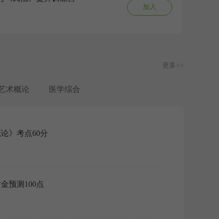
加入
更多>>
艺术概论
医学综合
概论》考点60分
阅读：
金预测100点
·
完
权威