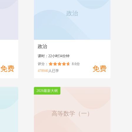
事件的概率
政治
+
5.2概率论初步（下）
购买
政治
课时：22小时34分钟
评分：
8.6分
免费
免费
478940
人已学
2026最新大纲
高等数学（一）