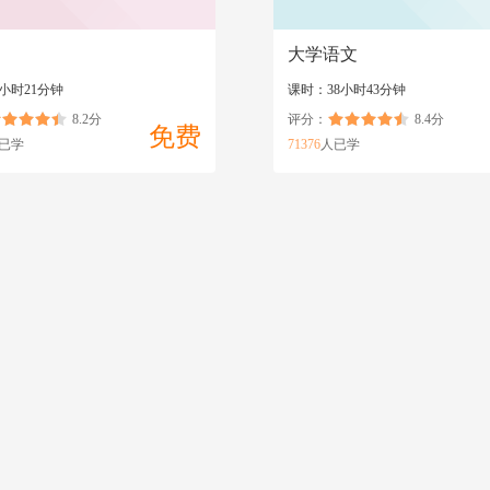
大学语文
小时21分钟
课时：38小时43分钟
8.2分
评分：
8.4分
免费
已学
71376
人已学