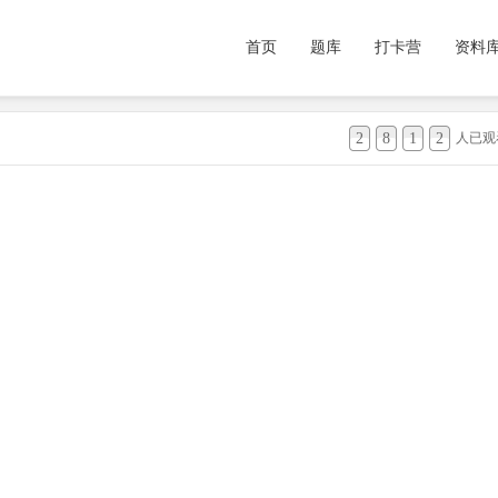
首页
题库
打卡营
资料
2
8
1
2
人已观