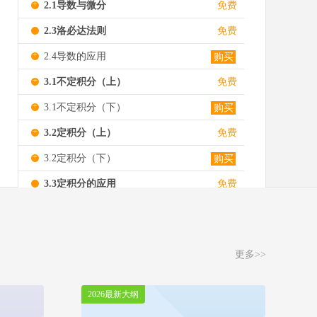
+
2.1导数与微分
免费
2.3洛必达法则
免费
+
2.4导数的应用
购买
+
3.1不定积分（上）
免费
+
3.1不定积分（下）
购买
+
3.2定积分（上）
免费
+
3.2定积分（下）
购买
3.3定积分的应用
免费
4.1多元函数、极限与连续性
免费
+
4.2偏导数与全微分
购买
更多>>
-
5.1概率论初步（上）
免费
计数原理与排列组合
2026最新大纲
随机事件