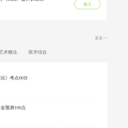
加入
更多>>
艺术概论
医学综合
概论》考点60分
阅读：
金预测100点
·
完
权威