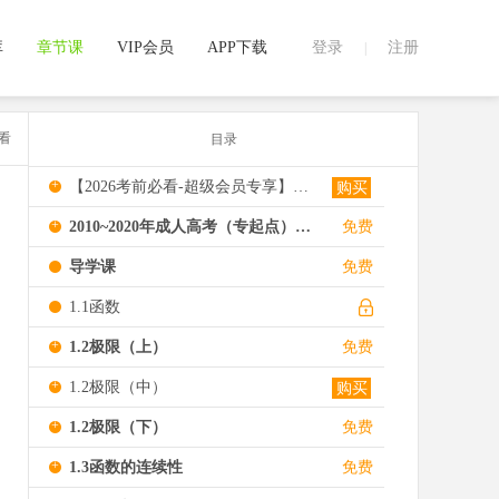
库
章节课
VIP会员
APP下载
登录
注册
|
看
目录
+
【2026考前必看-超级会员专享】密押考试宝典
购买
+
2010~2020年成人高考（专起点）《高等数学（二）》视频解析
免费
导学课
免费
1.1函数
+
1.2极限（上）
免费
+
1.2极限（中）
购买
+
1.2极限（下）
免费
+
1.3函数的连续性
免费