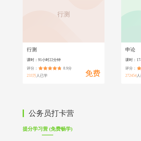
行测
行测
申论
课时：91小时22分钟
课时：1
评分：
8.9分
评分：
免费
233万
人已学
272454
人
公务员打卡营
提分学习营 (免费畅学)