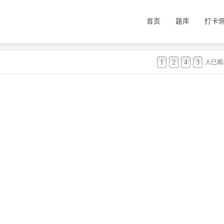
首页
题库
打卡
1
2
4
3
人已观