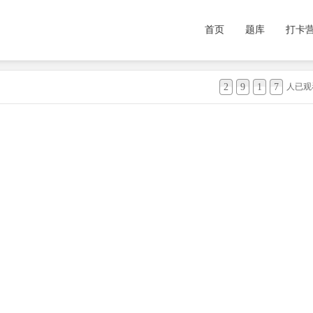
首页
题库
打卡
2
9
1
7
人已观