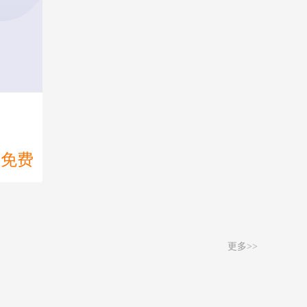
+
【重点】图形推理
免费
+
【重点】判断推理
免费
+
资料分析
免费
免费
更多>>