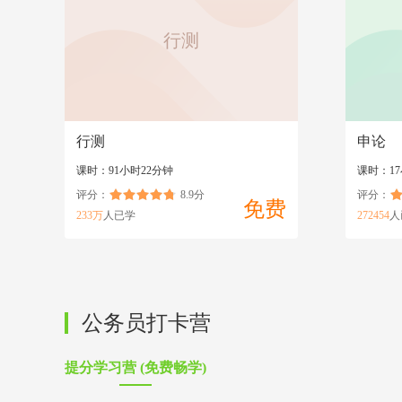
行测
行测
申论
课时：91小时22分钟
课时：1
评分：
8.9分
评分：
免费
233万
人已学
272454
人
公务员打卡营
提分学习营 (免费畅学)