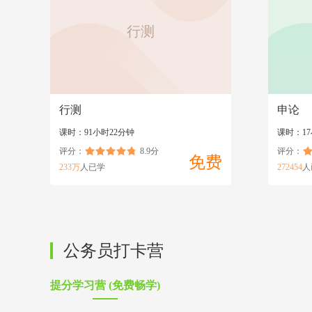
行测
行测
申论
课时：91小时22分钟
课时：1
评分：
8.9分
评分：
免费
233万
人已学
272454
人
公务员打卡营
提分学习营 (免费畅学)