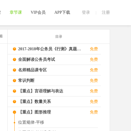
营
章节课
VIP会员
APP下载
登录
注册
|
看
目录
+
2017-2018年公务员《行测》真题视频解析
免费
+
全面解读公务员考试
免费
+
名师精品课专区
免费
+
常识判断
免费
+
【重点】言语理解与表达
免费
+
【重点】数量关系
免费
-
【重点】图形推理
免费
位置规律-平移