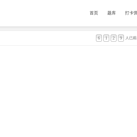
首页
题库
打卡
6
1
2
9
人已观