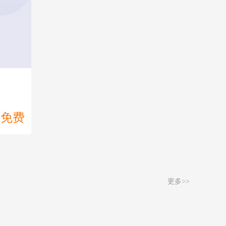
特殊规律-图形间关系
空间类-空间重构相对面
空间类-空间重构相邻位置
空间类-空间重构画边法
+
【重点】判断推理
免费
+
资料分析
免费
免费
更多>>