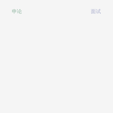
申论
面试
面试
7小时3分钟
课时：1小时12分钟
8.6分
评分：
8分
免费
已学
28394
人已学