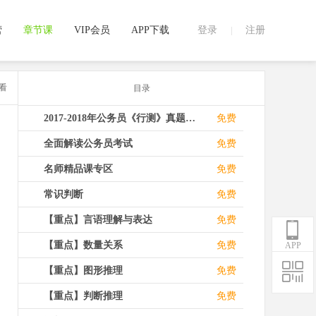
营
章节课
VIP会员
APP下载
登录
注册
|
看
目录
+
2017-2018年公务员《行测》真题视频解析
免费
+
全面解读公务员考试
免费
+
名师精品课专区
免费
+
常识判断
免费
+
【重点】言语理解与表达
免费
+
【重点】数量关系
免费
APP
+
【重点】图形推理
免费
+
【重点】判断推理
免费