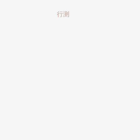
行测
行测
申论
课时：91小时22分钟
课时：1
评分：
8.9分
评分：
免费
233万
人已学
272454
人
公务员打卡营
提分学习营 (免费畅学)